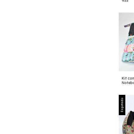
955
Kit co
Noteb
Esgotado