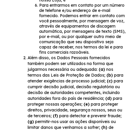
nossa Loja; e
Para entrarmos em contato por um número
de telefone e/ou endereço de e-mail
fornecido. Podemos entrar em contato com
você pessoalmente, por mensagem de voz,
através de equipamentos de discagem
automática, por mensagens de texto (SMS),
por e-mail, ou por qualquer outro meio de
comunicação que seu dispositivo seja
capaz de receber, nos termos da lei e para
fins comerciais razoáveis.
Além disso, os Dados Pessoais fornecidos
também podem ser utilizados na forma que
julgarmos necessária ou adequada:
(a)
nos
termos das Leis de Proteção de Dados;
(b)
para
atender exigências de processo judicial;
(c)
para
cumprir decisão judicial, decisão regulatória ou
decisão de autoridades competentes, incluindo
autoridades fora do país de residência;
(d)
para
proteger nossas operações;
(e)
para proteger
direitos, privacidade, segurança nossos, seus ou
de terceiros;
(f)
para detectar e prevenir fraude;
(g)
permitir-nos usar as ações disponíveis ou
limitar danos que venhamos a sofrer;
(h)
de