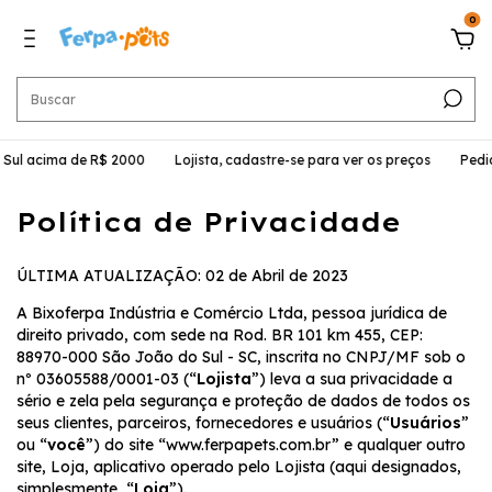
0
 acima de R$ 2000
Lojista, cadastre-se para ver os preços
Pedido M
Política de Privacidade
ÚLTIMA ATUALIZAÇÃO: 02 de Abril de 2023
A Bixoferpa Indústria e Comércio Ltda, pessoa jurídica de
direito privado, com sede na Rod. BR 101 km 455, CEP:
88970-000 São João do Sul - SC, inscrita no CNPJ/MF sob o
nº 03605588/0001-03 (“
Lojista
”) leva a sua privacidade a
sério e zela pela segurança e proteção de dados de todos os
seus clientes, parceiros, fornecedores e usuários (“
Usuários
”
ou “
você
”) do site “www.ferpapets.com.br” e qualquer outro
site, Loja, aplicativo operado pelo Lojista (aqui designados,
simplesmente, “
Loja
”).