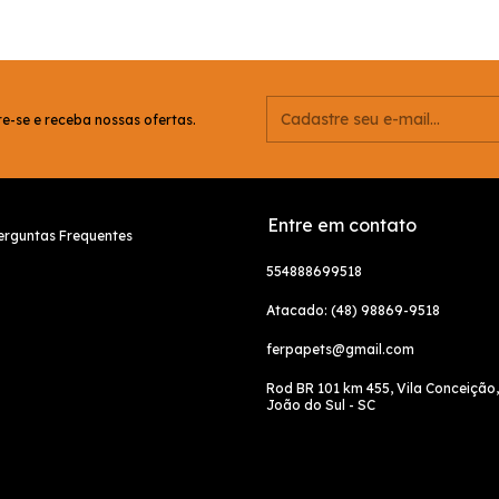
e-se e receba nossas ofertas.
Entre em contato
erguntas Frequentes
554888699518
Atacado: (48) 98869-9518
ferpapets@gmail.com
Rod BR 101 km 455, Vila Conceição
João do Sul - SC